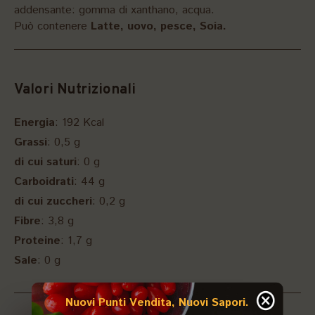
addensante: gomma di xanthano, acqua.
Può contenere
Latte, uovo, pesce, Soia.
Valori Nutrizionali
Energia
: 192 Kcal
Grassi
: 0,5 g
di cui saturi
: 0 g
Carboidrati
: 44 g
di cui zuccheri
: 0,2 g
Fibre
: 3,8 g
Proteine
: 1,7 g
Sale
: 0 g
Nuovi Punti Vendita, Nuovi Sapori.