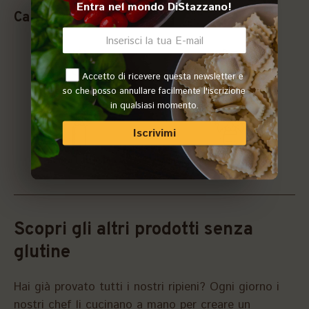
Entra nel mondo DiStazzano!
Caratteristiche
Accetto di ricevere questa newsletter e
so che posso annullare facilmente l'iscrizione
Senza Glutine
Senza Carne di maiale
in qualsiasi momento.
Iscrivimi
Senza Lattosio
Senza Olio di Palma
Scopri gli altri prodotti senza
glutine
Hai già provato tutti i nostri ripieni? Ogni giorno i
nostri chef li cucinano a mano per creare un